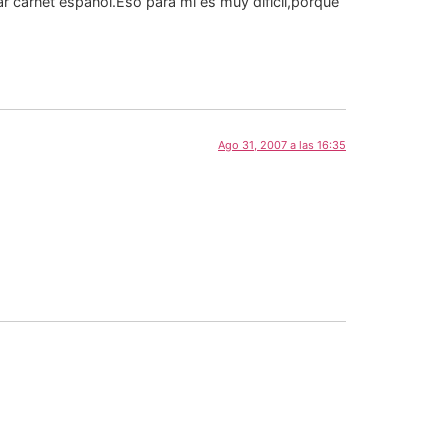
r carnet español.Eso para mi es muy dificil,porque
Ago 31, 2007 a las 16:35