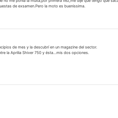
e no me ponia la multa,por primera vez,me dije que tengo que saca
puestas de exsamen.Pero la moto es buenissima.
ncipios de mes y la descubrí en un magazine del sector.
re la Aprilia Shiver 750 y ésta…mis dos opciones.