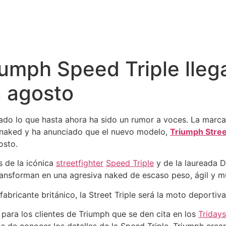
iumph Speed Triple llega
n agosto
ado lo que hasta ahora ha sido un rumor a voces. La marca
 naked y ha anunciado que el nuevo modelo,
Triumph Stree
osto.
s de la icónica
streetfighter
Speed Triple
y de la laureada D
ansforman en una agresiva naked de escaso peso, ágil y mu
fabricante británico, la Street Triple será la moto deporti
para los clientes de Triumph que se den cita en los
Tridays