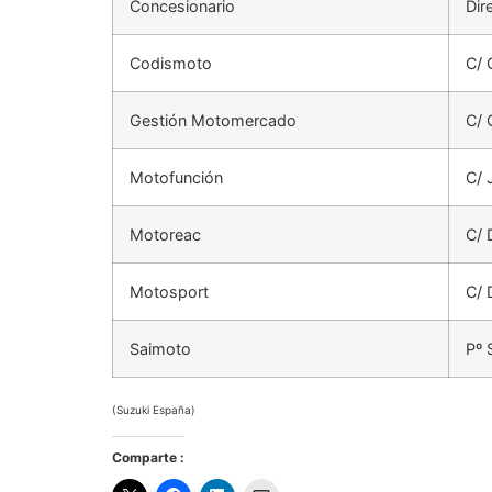
Concesionario
Dir
Codismoto
C/ 
Gestión Motomercado
C/ 
Motofunción
C/ 
Motoreac
C/ 
Motosport
C/ 
Saimoto
Pº 
(Suzuki España)
Comparte :