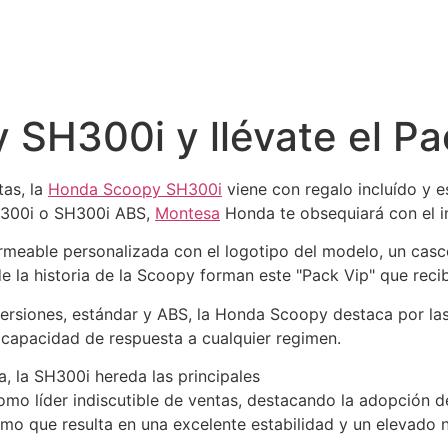
SH300i y llévate el Pa
as, la
Honda Scoopy SH300i
viene con regalo incluído y 
H300i o SH300i ABS,
Montesa
Honda te obsequiará con el in
meable personalizada con el logotipo del modelo, un casco
de la historia de la Scoopy forman este "Pack Vip" que reci
ersiones, estándar y ABS, la Honda Scoopy destaca por las
 capacidad de respuesta a cualquier regimen.
, la SH300i hereda las principales
como líder indiscutible de ventas, destacando la adopción 
imo que resulta en una excelente estabilidad y un elevado 