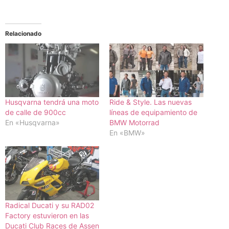
Relacionado
Husqvarna tendrá una moto
Ride & Style. Las nuevas
de calle de 900cc
líneas de equipamiento de
En «Husqvarna»
BMW Motorrad
En «BMW»
Radical Ducati y su RAD02
Factory estuvieron en las
Ducati Club Races de Assen