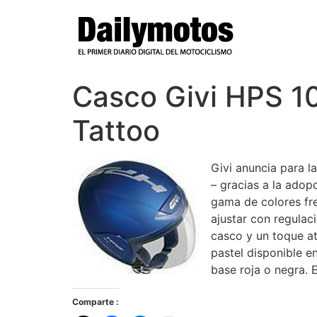
Ir
al
contenido
Casco Givi HPS 10.
Tattoo
Givi anuncia para l
– gracias a la adop
gama de colores fre
ajustar con regulac
casco y un toque at
pastel disponible e
base roja o negra. 
Comparte :