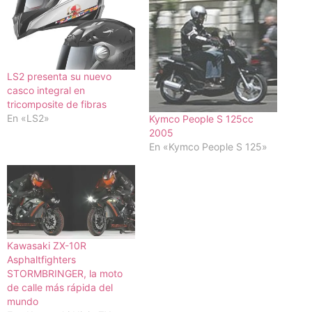
LS2 presenta su nuevo
casco integral en
tricomposite de fibras
En «LS2»
Kymco People S 125cc
2005
En «Kymco People S 125»
Kawasaki ZX-10R
Asphaltfighters
STORMBRINGER, la moto
de calle más rápida del
mundo