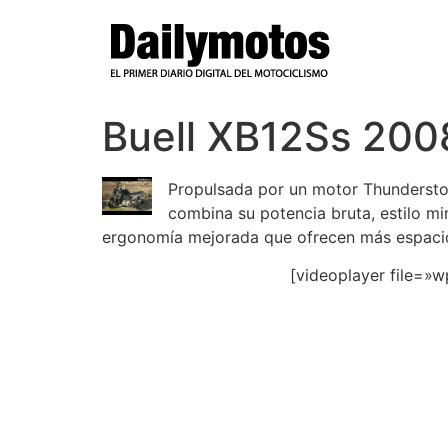
Ir
al
contenido
Buell XB12Ss 200
Propulsada por un motor Thunderstor
combina su potencia bruta, estilo mi
ergonomía mejorada que ofrecen más espacio
[videoplayer file=»