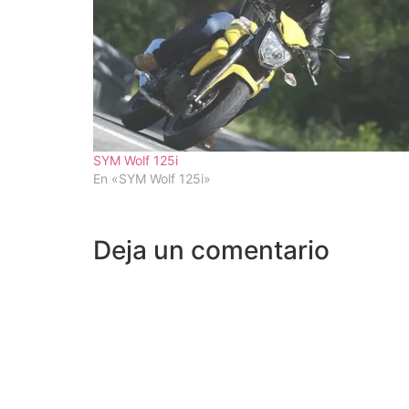
SYM Wolf 125i
En «SYM Wolf 125i»
Deja un comentario