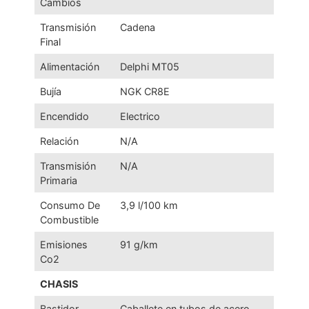
Cambios
Transmisión
Cadena
Final
Alimentación
Delphi MT05
Bujía
NGK CR8E
Encendido
Electrico
Relación
N/A
Transmisión
N/A
Primaria
Consumo De
3,9 l/100 km
Combustible
Emisiones
91 g/km
Co2
CHASIS
Bastidor
Caballete en tubos de acero