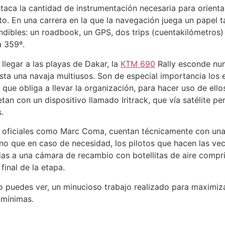
taca la cantidad de instrumentación necesaria para orientars
oto. En una carrera en la que la navegación juega un papel t
dibles: un roadbook, un GPS, dos trips (cuentakilómetros) 
a 359º.
llegar a las playas de Dakar, la
KTM 690
Rally esconde num
sta una navaja multiusos. Son de especial importancia los
que obliga a llevar la organización, para hacer uso de ell
tan con un dispositivo llamado Iritrack, que vía satélite p
.
s oficiales como Marc Coma, cuentan técnicamente con una
ino que en caso de necesidad, los pilotos que hacen las ve
cias a una cámara de recambio con botellitas de aire comprim
 final de la etapa.
o puedes ver, un minucioso trabajo realizado para maximiza
 mínimas.