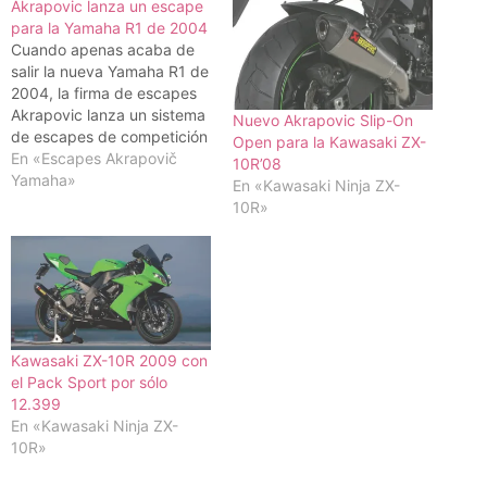
Akrapovic lanza un escape
para la Yamaha R1 de 2004
Cuando apenas acaba de
salir la nueva Yamaha R1 de
2004, la firma de escapes
Akrapovic lanza un sistema
Nuevo Akrapovic Slip-On
de escapes de competición
Open para la Kawasaki ZX-
que llevan a la R1 a
En «Escapes Akrapovič
10R’08
conseguir un aumento de
Yamaha»
En «Kawasaki Ninja ZX-
potencia de 7,9 cv según la
10R»
empresa. El nuevo sistema
ofrece la posibilidad de
comprar sólo los…
Kawasaki ZX-10R 2009 con
el Pack Sport por sólo
12.399
En «Kawasaki Ninja ZX-
10R»