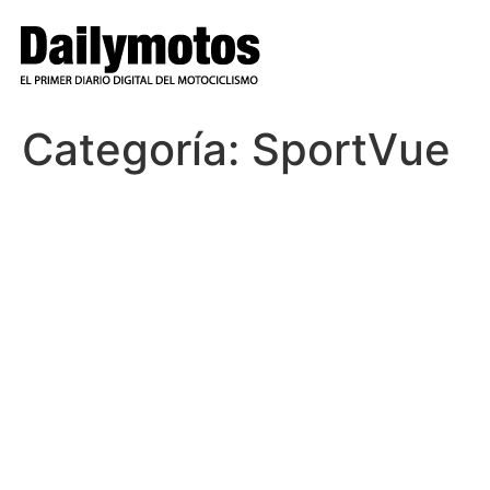
Ir
al
contenido
Categoría:
SportVue