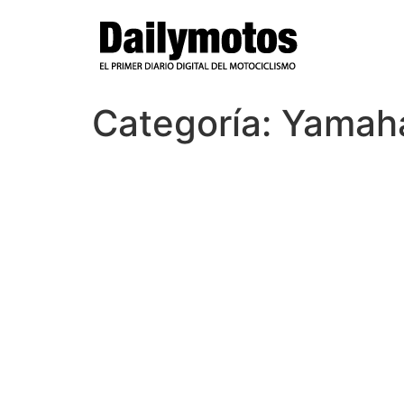
Ir
al
contenido
Categoría:
Yamah