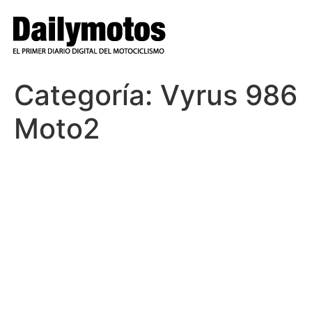
Ir
al
contenido
Categoría:
Vyrus 986
Moto2