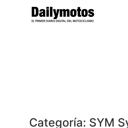
Ir
al
contenido
Categoría:
SYM S