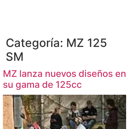
Categoría:
MZ 125
SM
MZ lanza nuevos diseños en
su gama de 125cc