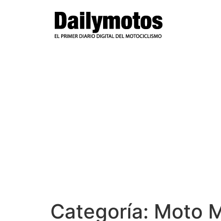
Ir
al
contenido
Categoría:
Moto M