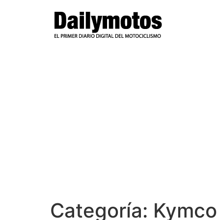
Ir
al
contenido
Categoría:
Kymco