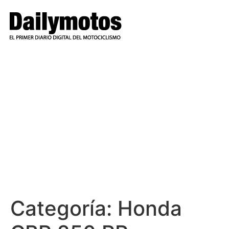
Ir
al
contenido
Categoría:
Honda