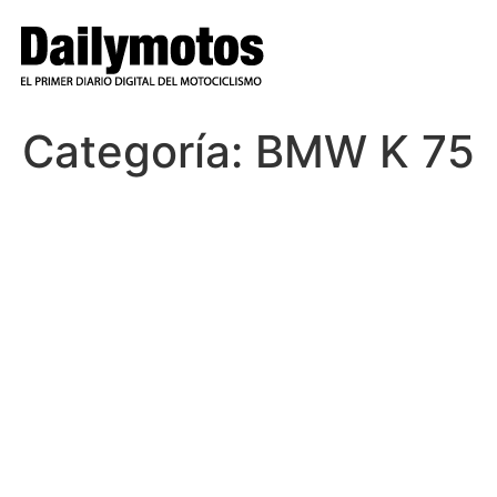
Ir
al
contenido
Categoría:
BMW K 75