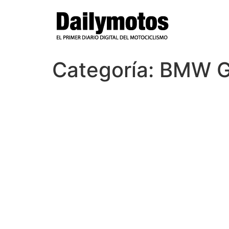
Ir
al
contenido
Categoría:
BMW G