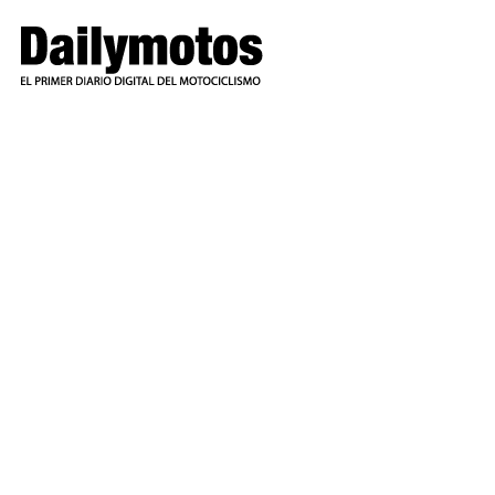
Ir
al
contenido