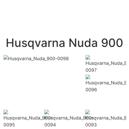
Husqvarna Nuda 900