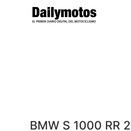
Ir
al
contenido
BMW S 1000 RR 2