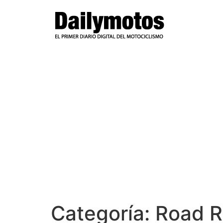
Ir
al
contenido
Categoría:
Road R